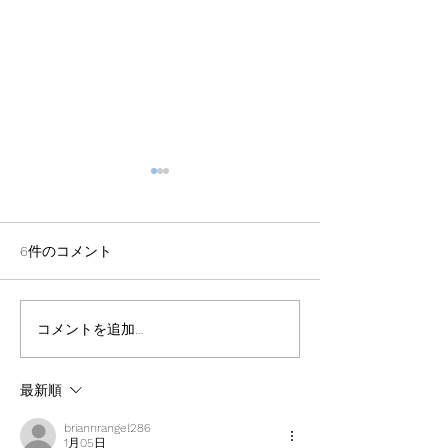
6件のコメント
浴室防水改修工事
R5年度 プール
コメントを追加…
最新順
briannrangel286
1月05日