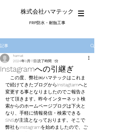
株式会社ハマテック
FRP防水・耐蝕工事
記事
hamat
2024年9月17日
読了時間: 1分
Instagramへの引継ぎ
　この度、弊社㈱ハマテックはこれま
で続けてきたブログからInstagtamへと
変更する事となりましたのでご報告さ
せて頂きます。昨今インターネット検
索からのホームページブログは下火と
なり、手軽に情報発信・検索できる
SNSが主流となっております。そこで
弊社もInstagramを始めましたので、ご