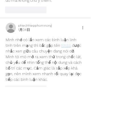
đó mà không chú ý thêm.
いいね！
返信
phiechhiepphomnong
1月04日
Mình nhớ có lần xem các bình luận linh 
tinh trên mạng thì bắt gặp tên 
RR88
 được 
nhắc xen giữa câu chuyện đang nói dở. 
Mình tò mò mở ra xem thử trong chốc lát, 
chủ yếu để nhìn tổng thể nội dung và cách 
bố trí các mục. Cảm giác là sắp xếp khá 
gọn, nên mình xem nhanh rồi quay lại đọc 
tiếp các bình luận khác.
いいね！
返信
ulloasimplicio
1月04日
Mình có lần lướt đọc mấy trao đổi trên 
mạng thì thấy có người nhắc tới 