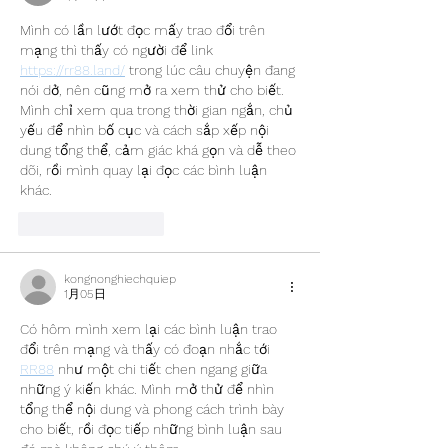
Mình có lần lướt đọc mấy trao đổi trên 
mạng thì thấy có người để link 
https://rr88.land/
 trong lúc câu chuyện đang 
nói dở, nên cũng mở ra xem thử cho biết. 
Mình chỉ xem qua trong thời gian ngắn, chủ 
yếu để nhìn bố cục và cách sắp xếp nội 
dung tổng thể, cảm giác khá gọn và dễ theo 
dõi, rồi mình quay lại đọc các bình luận 
khác.
いいね！
返信
kongnonghiechquiep
1月05日
Có hôm mình xem lại các bình luận trao 
đổi trên mạng và thấy có đoạn nhắc tới 
RR88
 như một chi tiết chen ngang giữa 
những ý kiến khác. Mình mở thử để nhìn 
tổng thể nội dung và phong cách trình bày 
cho biết, rồi đọc tiếp những bình luận sau 